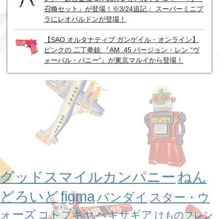
召喚セット』が登場！※3/24追記： スーパーミニプ
ラにレオパルドンが登場！
【SAO オルタナティブ ガンゲイル・オンライン】
ピンクの 二丁拳銃 『AM .45 バージョン・レン “ヴ
ォーパル・バニー”』が東京マルイから登場！
グッドスマイルカンパニー
ねん
どろいど
figma
バンダイ
スター・ウ
ォーズ
コトブキヤ
ヘキサギア
けものフレン