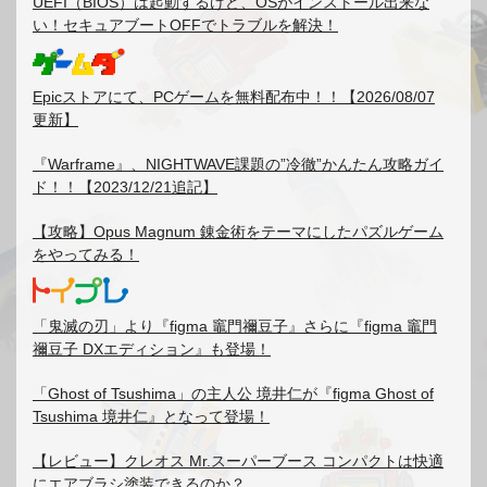
UEFI（BIOS）は起動するけど、OSがインストール出来な
い！セキュアブートOFFでトラブルを解決！
Epicストアにて、PCゲームを無料配布中！！【2026/08/07
更新】
『Warframe』、NIGHTWAVE課題の”冷徹”かんたん攻略ガイ
ド！！【2023/12/21追記】
【攻略】Opus Magnum 錬金術をテーマにしたパズルゲーム
をやってみる！
「鬼滅の刃」より『figma 竈門禰豆子』さらに『figma 竈門
禰豆子 DXエディション』も登場！
「Ghost of Tsushima」の主人公 境井仁が『figma Ghost of
Tsushima 境井仁』となって登場！
【レビュー】クレオス Mr.スーパーブース コンパクトは快適
にエアブラシ塗装できるのか？