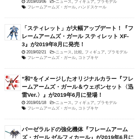
2019/03/06
-
ニュース
,
フィギュア
,
プラモデル
フレームアームズ・ガール
,
ハンドスケール
「スティレット」が大幅アップデート！『フ
レームアームズ・ガール スティレット XF-
3』が2019年8月に発売！
2019/02/21
-
ニュース
,
比較
,
フィギュア
,
プラモデル
フレームアームズ・ガール
,
コトブキヤ
”和”をイメージしたオリジナルカラー『フレ
ームアームズ・ガール＆ウェポンセット〈迅
雷Ver.〉』が2019年6月に登場！
2019/01/18
-
ニュース
,
フィギュア
,
プラモデル
フレームアームズ・ガール
,
コトブキヤ
バーゼラルドの強化機体『フレームアーム
ズ・ガール ゼルフィカール』が2019年6月に