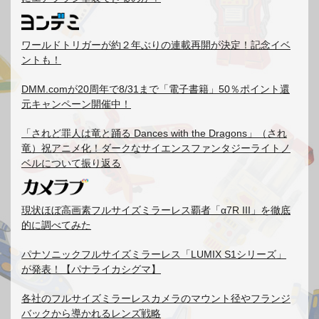
ワールドトリガーが約２年ぶりの連載再開が決定！記念イベ
ントも！
DMM.comが20周年で8/31まで「電子書籍」50％ポイント還
元キャンペーン開催中！
「されど罪人は竜と踊る Dances with the Dragons」（され
竜）祝アニメ化！ダークなサイエンスファンタジーライトノ
ベルについて振り返る
現状ほぼ高画素フルサイズミラーレス覇者「α7R III」を徹底
的に調べてみた
パナソニックフルサイズミラーレス「LUMIX S1シリーズ」
が発表！【パナライカシグマ】
各社のフルサイズミラーレスカメラのマウント径やフランジ
バックから導かれるレンズ戦略