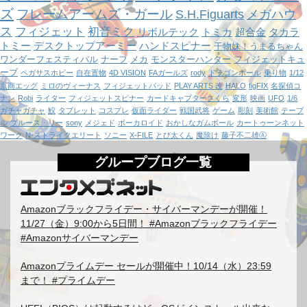
ズ
フレームアームズ・ガール
S.H.Figuarts
メガハウ
ス
フィジェット
初音ミク
リボルテック
トミカ
超合金
タカラ
トミー
デスクトップアーミー
ハンドスピナー
干物妹！うまるちゃん
ワンダーフェスティバル
ナーフ
メカ
モンスターハンター
フィジェットキュ
ーブ
ペガサスホビー
自在置物
4D VISION
FAガールズ
rody
ドラゴンボール
乗り物
1/12
京商エッグ
ミロのヴィーナス
フィジェットパッド
PLAY ARTS 改
HALO
figFIX
名探偵コ
ナン
Robi
ライター
フィジェットスピナー
カードキャプターさくら
変形
映画
UFO
1/6
ガチャガチャ
鮫
タブレット
コスプレ
仮面ライダー
戦国武将
ゲーム
彫刻
美術館
テーブ
ル
ブルース・リー
sony
メジェド
ボーカロイド
おかしなガムボール
カートゥーンネット
ワーク
N-ストライクエリート
ソニー
X-FILE
とび太くん
魔除け
藤子不二雄Ⓐ
グループブログ一覧
Amazonブラックフライデー・サイバーマンデーが開催！
11/27（金）9:00から5日間！ #Amazonブラックフライデー
#Amazonサイバーマンデー
Amazonプライムデー セールが開催中！10/14（水）23:59
まで！ #プライムデー