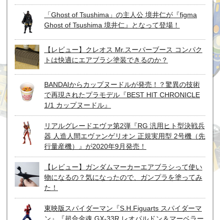
「Ghost of Tsushima」の主人公 境井仁が『figma
Ghost of Tsushima 境井仁』となって登場！
【レビュー】クレオス Mr.スーパーブース コンパク
トは快適にエアブラシ塗装できるのか？
BANDAIからカップヌードルが発売！？驚異の技術
で再現されたプラモデル『BEST HIT CHRONICLE
1/1 カップヌードル』
リアルグレードエヴァ第2弾『RG 汎用ヒト型決戦兵
器 人造人間エヴァンゲリオン 正規実用型 2号機（先
行量産機）』が2020年9月発売！
【レビュー】ガンダムマーカーエアブラシって使い
物になるの？気になったので、ガンプラを塗ってみ
た！
東映版スパイダーマン『S.H.Figuarts スパイダーマ
ン』『超合金魂 GX-33R レオパルドン＆マーベラー