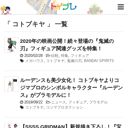
「 コトブキヤ 」 一覧
2020年の映画公開！続々登場の『鬼滅の
刃』フィギュア関連グッズを特集！
2020/02/28
-
比較
,
特集
,
フィギュア
メガハウス
,
コトブキヤ
,
鬼滅の刃
,
BANDAI SPIRITS
ルーデンスも美少女化！ コトブキヤよりコ
ジマプロのシンボルキャラクター『ルーデン
ス』がプラモデルに！
2019/09/22
-
ニュース
,
フィギュア
,
プラモデル
コトブキヤ
,
コジマプロダクション
【SSSS.GRIDMAN】新規描き下ろし！『宝