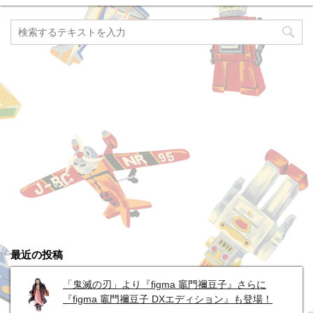
最近の投稿
「鬼滅の刃」より『figma 竈門禰豆子』さらに
『figma 竈門禰豆子 DXエディション』も登場！