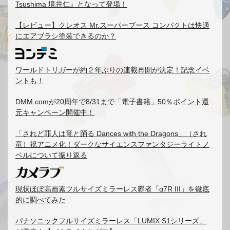
Tsushima 境井仁』となって登場！
【レビュー】クレオス Mr.スーパーブース コンパクトは快適
にエアブラシ塗装できるのか？
ワールドトリガーが約２年ぶりの連載再開が決定！記念イベ
ントも！
DMM.comが20周年で8/31まで「電子書籍」50％ポイント還
元キャンペーン開催中！
「されど罪人は竜と踊る Dances with the Dragons」（され
竜）祝アニメ化！ダークなサイエンスファンタジーライトノ
ベルについて振り返る
現状ほぼ高画素フルサイズミラーレス覇者「α7R III」を徹底
的に調べてみた
パナソニックフルサイズミラーレス「LUMIX S1シリーズ」