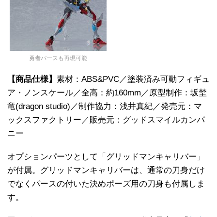
勇者パースも再現可能
【商品仕様】
素材：ABS&PVC／塗装済み可動フィギュ
ア・ノンスケール／全高：約160mm／原型制作：坂埜
竜(dragon studio)／制作協力：浅井真紀／発売元：マ
ックスファクトリー／販売元：グッドスマイルカンパ
ニー
オプションパーツとして「グリッドマンキャリバー」
が付属。グリッドマンキャリバーは、通常の刀身だけ
でなくパースの付いた決めポーズ用の刀身も付属しま
す。