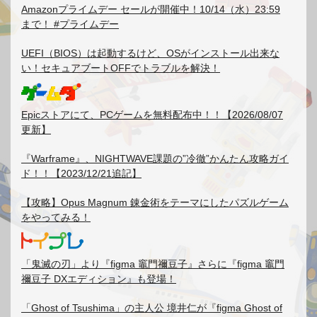
Amazonプライムデー セールが開催中！10/14（水）23:59
まで！ #プライムデー
UEFI（BIOS）は起動するけど、OSがインストール出来な
い！セキュアブートOFFでトラブルを解決！
Epicストアにて、PCゲームを無料配布中！！【2026/08/07
更新】
『Warframe』、NIGHTWAVE課題の”冷徹”かんたん攻略ガイ
ド！！【2023/12/21追記】
【攻略】Opus Magnum 錬金術をテーマにしたパズルゲーム
をやってみる！
「鬼滅の刃」より『figma 竈門禰豆子』さらに『figma 竈門
禰豆子 DXエディション』も登場！
「Ghost of Tsushima」の主人公 境井仁が『figma Ghost of