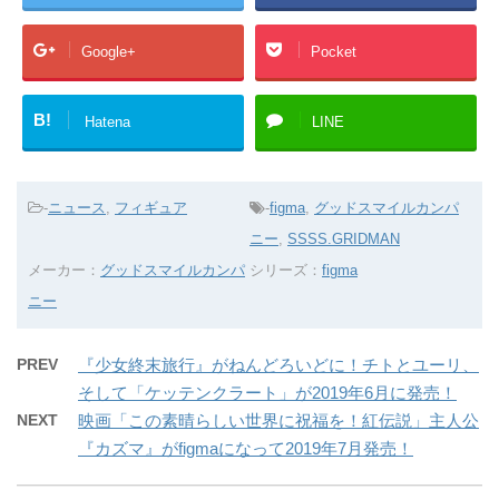
Google+
Pocket
B!
Hatena
LINE
-
ニュース
,
フィギュア
-
figma
,
グッドスマイルカンパ
ニー
,
SSSS.GRIDMAN
メーカー：
グッドスマイルカンパ
シリーズ：
figma
ニー
PREV
『少女終末旅行』がねんどろいどに！チトとユーリ、
そして「ケッテンクラート」が2019年6月に発売！
NEXT
映画「この素晴らしい世界に祝福を！紅伝説」主人公
『カズマ』がfigmaになって2019年7月発売！