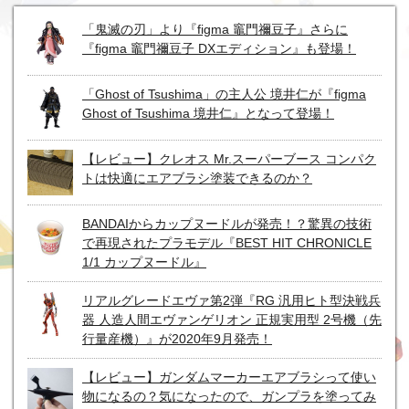
「鬼滅の刃」より『figma 竈門禰豆子』さらに
『figma 竈門禰豆子 DXエディション』も登場！
「Ghost of Tsushima」の主人公 境井仁が『figma
Ghost of Tsushima 境井仁』となって登場！
【レビュー】クレオス Mr.スーパーブース コンパク
トは快適にエアブラシ塗装できるのか？
BANDAIからカップヌードルが発売！？驚異の技術
で再現されたプラモデル『BEST HIT CHRONICLE
1/1 カップヌードル』
リアルグレードエヴァ第2弾『RG 汎用ヒト型決戦兵
器 人造人間エヴァンゲリオン 正規実用型 2号機（先
行量産機）』が2020年9月発売！
【レビュー】ガンダムマーカーエアブラシって使い
物になるの？気になったので、ガンプラを塗ってみ