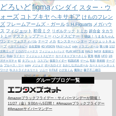
どろいど
figma
バンダイ
スター・ウ
ォーズ
コトブキヤ
ヘキサギア
けものフレン
ズ
フレームアームズ・ガール
S.H.Figuarts
メガハウ
ス
フィジェット
初音ミク
リボルテック
トミカ
超合金
タカラ
トミー
デスクトップアーミー
ハンドスピナー
干物妹！うまるちゃん
ワンダーフェスティバル
ナーフ
メカ
モンスターハンター
フィジェットキュ
ーブ
ペガサスホビー
自在置物
4D VISION
FAガールズ
rody
ドラゴンボール
乗り物
1/12
京商エッグ
ミロのヴィーナス
フィジェットパッド
PLAY ARTS 改
HALO
figFIX
名探偵コ
ナン
Robi
ライター
フィジェットスピナー
カードキャプターさくら
変形
映画
UFO
1/6
ガチャガチャ
鮫
タブレット
コスプレ
仮面ライダー
戦国武将
ゲーム
彫刻
美術館
テーブ
ル
ブルース・リー
sony
メジェド
ボーカロイド
おかしなガムボール
カートゥーンネット
ワーク
N-ストライクエリート
ソニー
X-FILE
とび太くん
魔除け
藤子不二雄Ⓐ
グループブログ一覧
Amazonブラックフライデー・サイバーマンデーが開催！
11/27（金）9:00から5日間！ #Amazonブラックフライデー
#Amazonサイバーマンデー