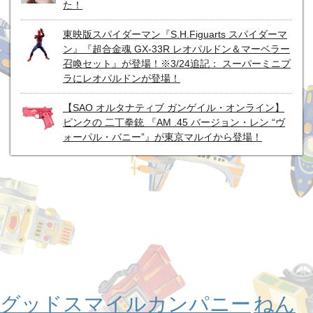
た！
東映版スパイダーマン『S.H.Figuarts スパイダーマ
ン』『超合金魂 GX-33R レオパルドン＆マーベラー
召喚セット』が登場！※3/24追記： スーパーミニプ
ラにレオパルドンが登場！
【SAO オルタナティブ ガンゲイル・オンライン】
ピンクの 二丁拳銃 『AM .45 バージョン・レン “ヴ
ォーパル・バニー”』が東京マルイから登場！
グッドスマイルカンパニー
ねん