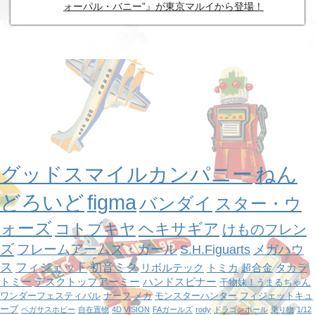
ォーパル・バニー”』が東京マルイから登場！
グッドスマイルカンパニー
ねん
どろいど
figma
バンダイ
スター・ウ
ォーズ
コトブキヤ
ヘキサギア
けものフレン
ズ
フレームアームズ・ガール
S.H.Figuarts
メガハウ
ス
フィジェット
初音ミク
リボルテック
トミカ
超合金
タカラ
トミー
デスクトップアーミー
ハンドスピナー
干物妹！うまるちゃん
ワンダーフェスティバル
ナーフ
メカ
モンスターハンター
フィジェットキュ
ーブ
ペガサスホビー
自在置物
4D VISION
FAガールズ
rody
ドラゴンボール
乗り物
1/12