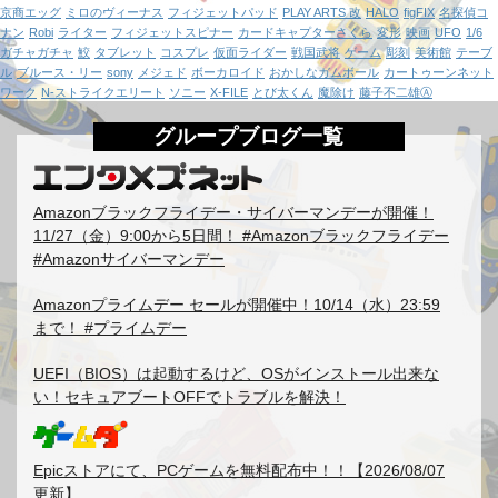
京商エッグ
ミロのヴィーナス
フィジェットパッド
PLAY ARTS 改
HALO
figFIX
名探偵コ
ナン
Robi
ライター
フィジェットスピナー
カードキャプターさくら
変形
映画
UFO
1/6
ガチャガチャ
鮫
タブレット
コスプレ
仮面ライダー
戦国武将
ゲーム
彫刻
美術館
テーブ
ル
ブルース・リー
sony
メジェド
ボーカロイド
おかしなガムボール
カートゥーンネット
ワーク
N-ストライクエリート
ソニー
X-FILE
とび太くん
魔除け
藤子不二雄Ⓐ
グループブログ一覧
Amazonブラックフライデー・サイバーマンデーが開催！
11/27（金）9:00から5日間！ #Amazonブラックフライデー
#Amazonサイバーマンデー
Amazonプライムデー セールが開催中！10/14（水）23:59
まで！ #プライムデー
UEFI（BIOS）は起動するけど、OSがインストール出来な
い！セキュアブートOFFでトラブルを解決！
Epicストアにて、PCゲームを無料配布中！！【2026/08/07
更新】