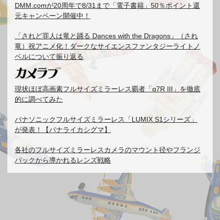
DMM.comが20周年で8/31まで「電子書籍」50％ポイント還
元キャンペーン開催中！
「されど罪人は竜と踊る Dances with the Dragons」（され
竜）祝アニメ化！ダークなサイエンスファンタジーライトノ
ベルについて振り返る
現状ほぼ高画素フルサイズミラーレス覇者「α7R III」を徹底
的に調べてみた
パナソニックフルサイズミラーレス「LUMIX S1シリーズ」
が発表！【パナライカシグマ】
各社のフルサイズミラーレスカメラのマウント径やフランジ
バックから導かれるレンズ戦略