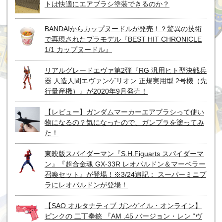
トは快適にエアブラシ塗装できるのか？
BANDAIからカップヌードルが発売！？驚異の技術
で再現されたプラモデル『BEST HIT CHRONICLE
1/1 カップヌードル』
リアルグレードエヴァ第2弾『RG 汎用ヒト型決戦兵
器 人造人間エヴァンゲリオン 正規実用型 2号機（先
行量産機）』が2020年9月発売！
【レビュー】ガンダムマーカーエアブラシって使い
物になるの？気になったので、ガンプラを塗ってみ
た！
東映版スパイダーマン『S.H.Figuarts スパイダーマ
ン』『超合金魂 GX-33R レオパルドン＆マーベラー
召喚セット』が登場！※3/24追記： スーパーミニプ
ラにレオパルドンが登場！
【SAO オルタナティブ ガンゲイル・オンライン】
ピンクの 二丁拳銃 『AM .45 バージョン・レン “ヴ