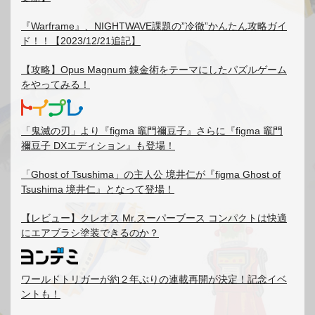
『Warframe』、NIGHTWAVE課題の”冷徹”かんたん攻略ガイ
ド！！【2023/12/21追記】
【攻略】Opus Magnum 錬金術をテーマにしたパズルゲーム
をやってみる！
「鬼滅の刃」より『figma 竈門禰豆子』さらに『figma 竈門
禰豆子 DXエディション』も登場！
「Ghost of Tsushima」の主人公 境井仁が『figma Ghost of
Tsushima 境井仁』となって登場！
【レビュー】クレオス Mr.スーパーブース コンパクトは快適
にエアブラシ塗装できるのか？
ワールドトリガーが約２年ぶりの連載再開が決定！記念イベ
ントも！