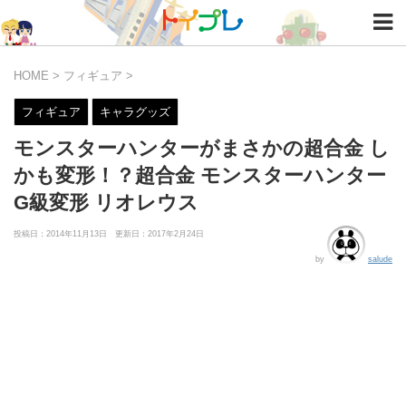
HOME
>
フィギュア
>
フィギュア
キャラグッズ
モンスターハンターがまさかの超合金 し
かも変形！？超合金 モンスターハンター
G級変形 リオレウス
投稿日：2014年11月13日 更新日：
2017年2月24日
by
salude