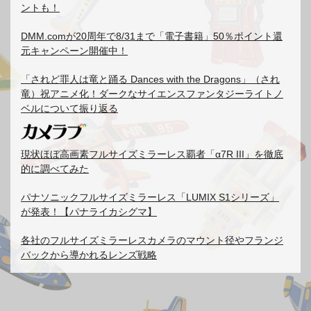
ントも！
DMM.comが20周年で8/31まで「電子書籍」50％ポイント還
元キャンペーン開催中！
「されど罪人は竜と踊る Dances with the Dragons」（され
竜）祝アニメ化！ダークなサイエンスファンタジーライトノ
ベルについて振り返る
現状ほぼ高画素フルサイズミラーレス覇者「α7R III」を徹底
的に調べてみた
パナソニックフルサイズミラーレス「LUMIX S1シリーズ」
が発表！【パナライカシグマ】
各社のフルサイズミラーレスカメラのマウント径やフランジ
バックから導かれるレンズ戦略