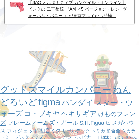
【SAO オルタナティブ ガンゲイル・オンライン】
ピンクの 二丁拳銃 『AM .45 バージョン・レン “ヴ
ォーパル・バニー”』が東京マルイから登場！
グッドスマイルカンパニー
ねん
どろいど
figma
バンダイ
スター・ウ
ォーズ
コトブキヤ
ヘキサギア
けものフレン
ズ
フレームアームズ・ガール
S.H.Figuarts
メガハウ
ス
フィジェット
初音ミク
リボルテック
トミカ
超合金
タカラ
トミー
デスクトップアーミー
ハンドスピナー
干物妹！うまるちゃん