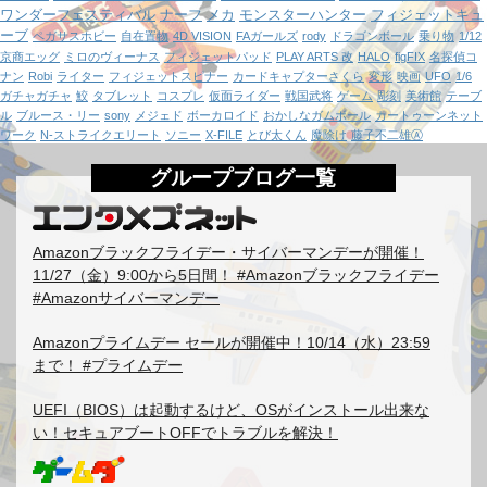
ワンダーフェスティバル
ナーフ
メカ
モンスターハンター
フィジェットキュ
ーブ
ペガサスホビー
自在置物
4D VISION
FAガールズ
rody
ドラゴンボール
乗り物
1/12
京商エッグ
ミロのヴィーナス
フィジェットパッド
PLAY ARTS 改
HALO
figFIX
名探偵コ
ナン
Robi
ライター
フィジェットスピナー
カードキャプターさくら
変形
映画
UFO
1/6
ガチャガチャ
鮫
タブレット
コスプレ
仮面ライダー
戦国武将
ゲーム
彫刻
美術館
テーブ
ル
ブルース・リー
sony
メジェド
ボーカロイド
おかしなガムボール
カートゥーンネット
ワーク
N-ストライクエリート
ソニー
X-FILE
とび太くん
魔除け
藤子不二雄Ⓐ
グループブログ一覧
Amazonブラックフライデー・サイバーマンデーが開催！
11/27（金）9:00から5日間！ #Amazonブラックフライデー
#Amazonサイバーマンデー
Amazonプライムデー セールが開催中！10/14（水）23:59
まで！ #プライムデー
UEFI（BIOS）は起動するけど、OSがインストール出来な
い！セキュアブートOFFでトラブルを解決！