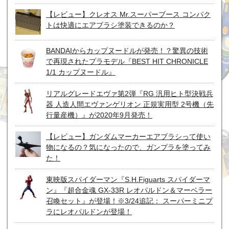
【レビュー】クレオス Mr.スーパーブース コンパク
トは快適にエアブラシ塗装できるのか？
BANDAIからカップヌードルが発売！？驚異の技術
で再現されたプラモデル『BEST HIT CHRONICLE
1/1 カップヌードル』
リアルグレードエヴァ第2弾『RG 汎用ヒト型決戦兵
器 人造人間エヴァンゲリオン 正規実用型 2号機（先
行量産機）』が2020年9月発売！
【レビュー】ガンダムマーカーエアブラシって使い
物になるの？気になったので、ガンプラを塗ってみ
た！
東映版スパイダーマン『S.H.Figuarts スパイダーマ
ン』『超合金魂 GX-33R レオパルドン＆マーベラー
召喚セット』が登場！※3/24追記： スーパーミニプ
ラにレオパルドンが登場！