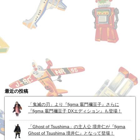
最近の投稿
「鬼滅の刃」より『figma 竈門禰豆子』さらに
『figma 竈門禰豆子 DXエディション』も登場！
「Ghost of Tsushima」の主人公 境井仁が『figma
Ghost of Tsushima 境井仁』となって登場！