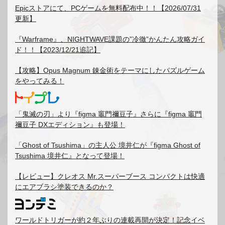
Epicストアにて、PCゲームを無料配布中！！【2026/07/31
更新】
『Warframe』、NIGHTWAVE課題の”冷徹”かんたん攻略ガイ
ド！！【2023/12/21追記】
【攻略】Opus Magnum 錬金術をテーマにしたパズルゲーム
をやってみる！
「鬼滅の刃」より『figma 竈門禰豆子』さらに『figma 竈門
禰豆子 DXエディション』も登場！
「Ghost of Tsushima」の主人公 境井仁が『figma Ghost of
Tsushima 境井仁』となって登場！
【レビュー】クレオス Mr.スーパーブース コンパクトは快適
にエアブラシ塗装できるのか？
ワールドトリガーが約２年ぶりの連載再開が決定！記念イベ