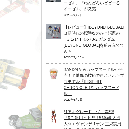
ーゼル』『ねんどろいどどーる
イーゼル』が発売！
2020年9月4日
【レビュー】[BEYOND GLOBAL]
は新時代の標準なのか？話題の
HG 1/144 RX-78-2 ガンダム
[BEYOND GLOBAL]を組み立てて
みる
2020年7月25日
BANDAIからカップヌードルが発
売！？驚異の技術で再現されたプ
ラモデル『BEST HIT
CHRONICLE 1/1 カップヌード
ル』
2020年6月3日
リアルグレードエヴァ第2弾
『RG 汎用ヒト型決戦兵器 人造
人間エヴァンゲリオン 正規実用