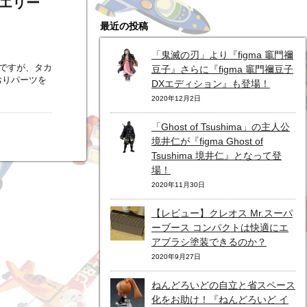
クエリー
最近の投稿
「鬼滅の刃」より『figma 竈門禰
ですが、タカ
豆子』さらに『figma 竈門禰豆子
おりパーツを
DXエディション』も登場！
2020年12月2日
「Ghost of Tsushima」の主人公
境井仁が『figma Ghost of
Tsushima 境井仁』となって登
場！
2020年11月30日
【レビュー】クレオス Mr.スーパ
ーブース コンパクトは快適にエ
アブラシ塗装できるのか？
2020年9月27日
ねんどろいどの自立と省スペース
化をお助け！『ねんどろいど イ