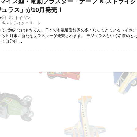
マイズ型・電動ブラスター「ナーフ N-ストライ
ジュラス」が10月発売！
9/08
-
トイガン
,
N-ストライクエリート
いえば海外ではもちろん、日本でも最近愛好家の多くなってきているトイガン
から10月末に新たなブラスターが発売されます。 モジュラスという名前のと
て自分好 …