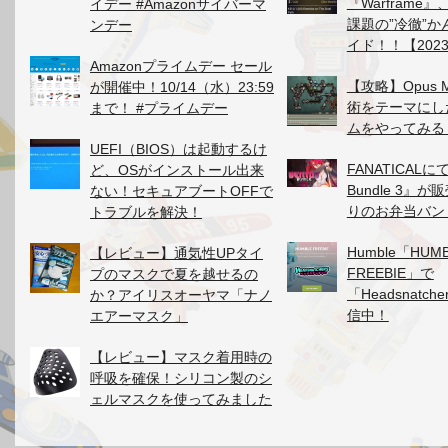
『Warframe』
イデー #Amazonサイバーマ
課題の”冷徹”
ンデー
イド！！【2023
Amazonプライムデー セール
【攻略】Opus M
が開催中！10/14（水）23:59
術をテーマにし
まで！ #プライムデー
ムをやってみる
UEFI（BIOS）は起動するけ
FANATICALにて
ど、OSがインストール出来
Bundle 3』
ない！セキュアブートOFFで
りのお弁当バン
トラブルを解決！
Humble「HUM
【レビュー】通気性UPタイ
FREEBIE」で
プのマスクで夏を越せるの
「Headsnatc
か？アイリスオーヤマ「ナノ
信中！
エアーマスク」
【レビュー】マスク着用時の
呼吸を確保！シリコン製のシ
ェルマスクを使ってみました