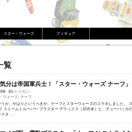
スター・ウォーズ
フィギュア
一覧
気分は帝国軍兵士！「スター・ウォーズ ナーフ」
9/08
-
トイガン
・ウォーズ
,
ナーフ
いうか、やはりというべきか、ナーフとスターウォーズのコラボしました。 
フ ストームトルーパー ブラスター デラックス（10月末）と、チューバッカ
スタ …