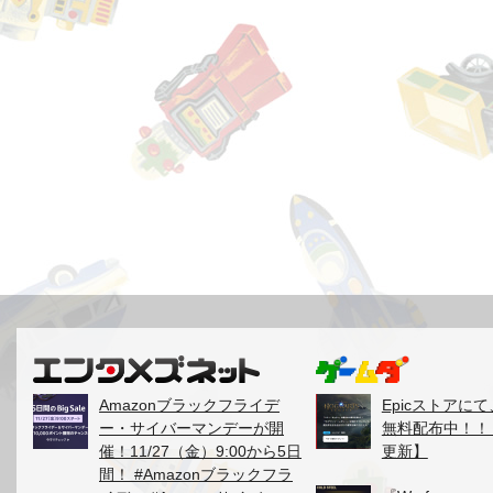
Amazonブラックフライデ
Epicストアに
ー・サイバーマンデーが開
無料配布中！！【2
催！11/27（金）9:00から5日
更新】
間！ #Amazonブラックフラ