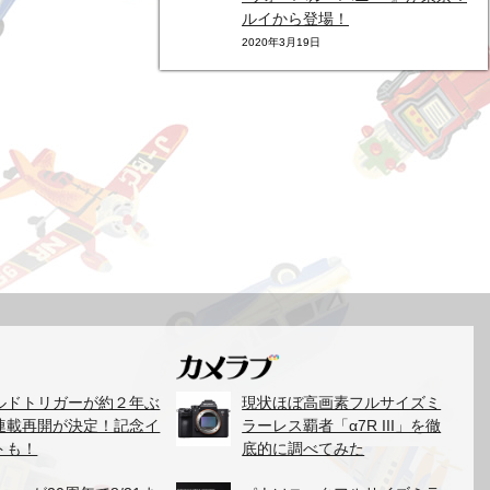
ルイから登場！
2020年3月19日
ルドトリガーが約２年ぶ
現状ほぼ高画素フルサイズミ
連載再開が決定！記念イ
ラーレス覇者「α7R III」を徹
トも！
底的に調べてみた