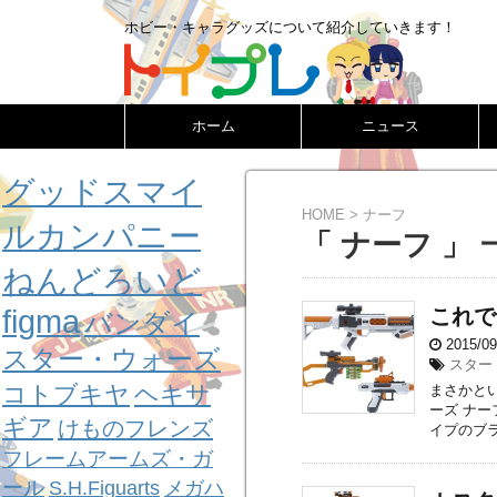
ホビー・キャラグッズについて紹介していきます！
ホーム
ニュース
グッドスマイ
HOME
>
ナーフ
ルカンパニー
「 ナーフ 」 
ねんどろいど
figma
これで
バンダイ
2015/0
スター・ウォーズ
スター
コトブキヤ
ヘキサ
まさかと
ーズ ナー
ギア
けものフレンズ
イプのブラ
フレームアームズ・ガ
ール
S.H.Figuarts
メガハ