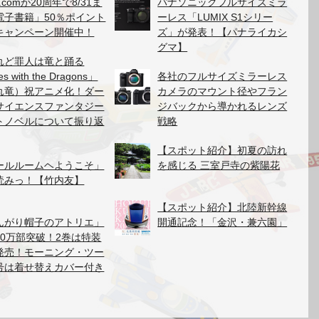
.comが20周年で8/31ま
パナソニックフルサイズミラ
電子書籍」50％ポイント
ーレス「LUMIX S1シリー
キャンペーン開催中！
ズ」が発表！【パナライカシ
グマ】
れど罪人は竜と踊る
es with the Dragons」
各社のフルサイズミラーレス
れ竜）祝アニメ化！ダー
カメラのマウント径やフラン
サイエンスファンタジー
ジバックから導かれるレンズ
トノベルについて振り返
戦略
【スポット紹介】初夏の訪れ
ールルームヘようこそ」
を感じる 三室戸寺の紫陽花
読みっ！【竹内友】
【スポット紹介】北陸新幹線
んがり帽子のアトリエ」
開通記念！「金沢・兼六園」
40万部突破！2巻は特装
発売！モーニング・ツー
号は着せ替えカバー付き