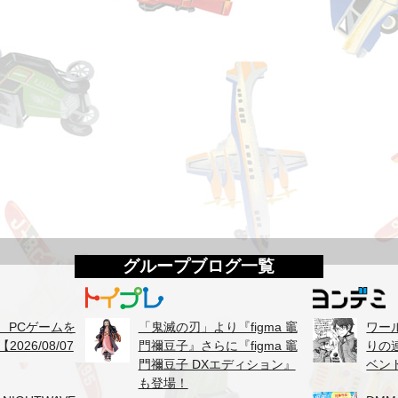
グループブログ一覧
て、PCゲームを
「鬼滅の刃」より『figma 竈
ワー
026/08/07
門禰豆子』さらに『figma 竈
りの
門禰豆子 DXエディション』
ベン
も登場！