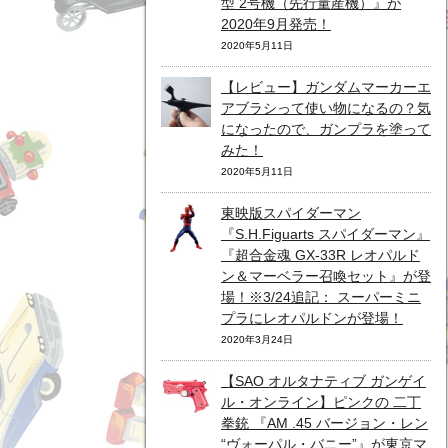
型 2号機（先行量産機）』が
2020年9月発売！
2020年5月11日
【レビュー】ガンダムマーカーエ
アブラシって使い物になるの？気
になったので、ガンプラを塗って
みた！
2020年5月11日
東映版スパイダーマン
『S.H.Figuarts スパイダーマン』
『超合金魂 GX-33R レオパルド
ン＆マーベラー召喚セット』が登
場！※3/24追記： スーパーミニ
プラにレオパルドンが登場！
2020年3月24日
【SAO オルタナティブ ガンゲイ
ル・オンライン】ピンクの 二丁
拳銃 『AM .45 バージョン・レン
“ヴォーパル・バニー”』が東京マ