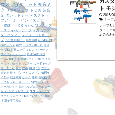
カスタ
ウス
フィジェット
初音ミ
ト モ
ク
リボルテック
トミカ
超合
2015/0
金
タカラトミー
デスクトッ
ナーフ
プアーミー
ハンドスピナー
干物妹！うまるちゃん
ワンダーフ
ナーフと
ラトミー
ェスティバル
ナーフ
メカ
モンス
組み合わせ
ターハンター
フィジェットキュー
ブ
ペガサスホビー
自在置物
4D VISION
FAガールズ
rody
ドラゴンボール
乗り
物
1/12
京商エッグ
ミロのヴィーナス
フィジェットパッド
PLAY ARTS 改
HALO
figFIX
名探偵コナン
Robi
ライタ
ー
フィジェットスピナー
カードキャプ
ターさくら
変形
映画
UFO
1/6
ガチャ
ガチャ
鮫
タブレット
コスプレ
仮面ラ
イダー
戦国武将
ゲーム
彫刻
美術館
テ
ーブル
ブルース・リー
sony
メジェド
ボーカロイド
おかしなガムボール
カー
トゥーンネットワーク
N-ストライクエ
リート
ソニー
X-FILE
とび太くん
魔除
け
藤子不二雄Ⓐ