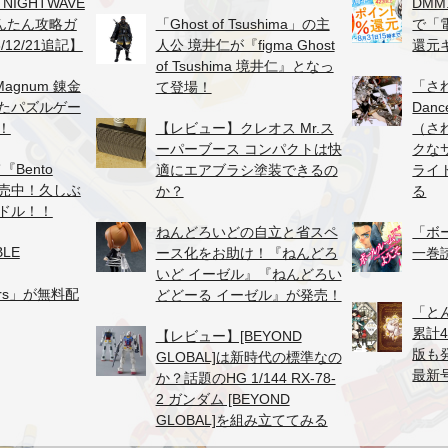
、NIGHTWAVE
DMM
かんたん攻略ガ
「Ghost of Tsushima」の主
で「
/12/21追記】
人公 境井仁が『figma Ghost
還元
of Tsushima 境井仁』となっ
agnum 錬金
「さ
て登場！
たパズルゲー
Danc
！
【レビュー】クレオス Mr.ス
（さ
ーパーブース コンパクトは快
クな
『Bento
適にエアブラシ塗装できるの
ライ
が販売中！久しぶ
か？
る
ドル！！
ねんどろいどの自立と省スペ
「ボ
BLE
ース化をお助け！『ねんどろ
一巻
いど イーゼル』『ねんどろい
hers」が無料配
どどーる イーゼル』が発売！
「と
累計
【レビュー】[BEYOND
版も
GLOBAL]は新時代の標準なの
最新
か？話題のHG 1/144 RX-78-
2 ガンダム [BEYOND
GLOBAL]を組み立ててみる