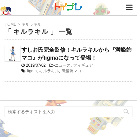
HOME
>
キルラキル
「 キルラキル 」 一覧
すしお氏完全監修！キルラキルから『満艦飾
マコ』がfigmaになって登場！
2019/07/02
-
ニュース
,
フィギュア
figma
,
キルラキル
,
満艦飾マコ