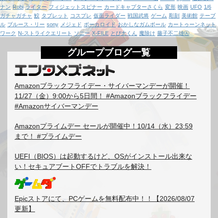
ナン
Robi
ライター
フィジェットスピナー
カードキャプターさくら
変形
映画
UFO
1/6
ガチャガチャ
鮫
タブレット
コスプレ
仮面ライダー
戦国武将
ゲーム
彫刻
美術館
テーブ
ル
ブルース・リー
sony
メジェド
ボーカロイド
おかしなガムボール
カートゥーンネット
ワーク
N-ストライクエリート
ソニー
X-FILE
とび太くん
魔除け
藤子不二雄Ⓐ
グループブログ一覧
Amazonブラックフライデー・サイバーマンデーが開催！
11/27（金）9:00から5日間！ #Amazonブラックフライデー
#Amazonサイバーマンデー
Amazonプライムデー セールが開催中！10/14（水）23:59
まで！ #プライムデー
UEFI（BIOS）は起動するけど、OSがインストール出来な
い！セキュアブートOFFでトラブルを解決！
Epicストアにて、PCゲームを無料配布中！！【2026/08/07
更新】