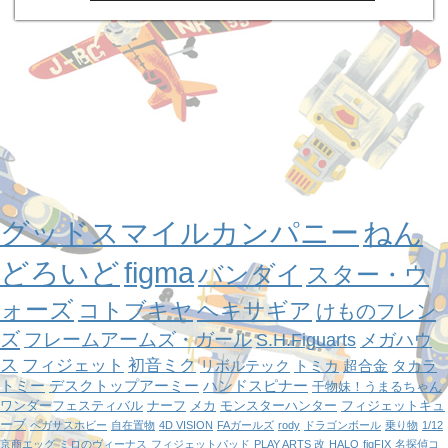
グッドスマイルカンパニー
ねん
どろいど
figma
バンダイ
スター・ウ
ォーズ
コトブキヤ
ヘキサギア
けものフレン
ズ
フレームアームズ・ガール
S.H.Figuarts
メガハウ
ス
フィジェット
初音ミク
リボルテック
トミカ
超合金
タカラ
トミー
デスクトップアーミー
ハンドスピナー
干物妹！うまるちゃん
ワンダーフェスティバル
ナーフ
メカ
モンスターハンター
フィジェットキュ
ーブ
ペガサスホビー
自在置物
4D VISION
FAガールズ
rody
ドラゴンボール
乗り物
1/12
京商エッグ
ミロのヴィーナス
フィジェットパッド
PLAY ARTS 改
HALO
figFIX
名探偵コ