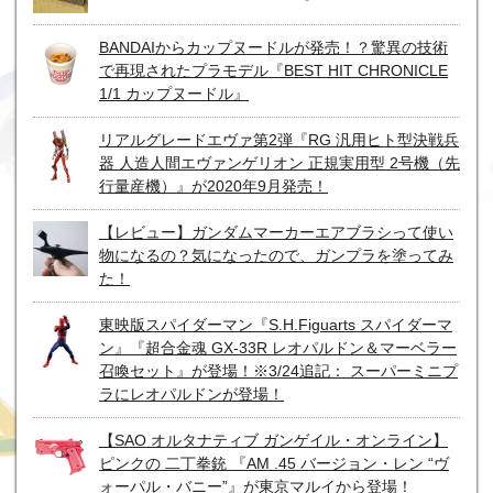
BANDAIからカップヌードルが発売！？驚異の技術
で再現されたプラモデル『BEST HIT CHRONICLE
1/1 カップヌードル』
リアルグレードエヴァ第2弾『RG 汎用ヒト型決戦兵
器 人造人間エヴァンゲリオン 正規実用型 2号機（先
行量産機）』が2020年9月発売！
【レビュー】ガンダムマーカーエアブラシって使い
物になるの？気になったので、ガンプラを塗ってみ
た！
東映版スパイダーマン『S.H.Figuarts スパイダーマ
ン』『超合金魂 GX-33R レオパルドン＆マーベラー
召喚セット』が登場！※3/24追記： スーパーミニプ
ラにレオパルドンが登場！
【SAO オルタナティブ ガンゲイル・オンライン】
ピンクの 二丁拳銃 『AM .45 バージョン・レン “ヴ
ォーパル・バニー”』が東京マルイから登場！