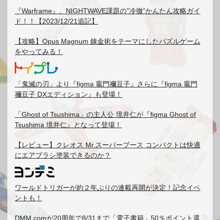
『Warframe』、NIGHTWAVE課題の”冷徹”かんたん攻略ガイ
ド！！【2023/12/21追記】
【攻略】Opus Magnum 錬金術をテーマにしたパズルゲーム
をやってみる！
「鬼滅の刃」より『figma 竈門禰豆子』さらに『figma 竈門
禰豆子 DXエディション』も登場！
「Ghost of Tsushima」の主人公 境井仁が『figma Ghost of
Tsushima 境井仁』となって登場！
【レビュー】クレオス Mr.スーパーブース コンパクトは快適
にエアブラシ塗装できるのか？
ワールドトリガーが約２年ぶりの連載再開が決定！記念イベ
ントも！
DMM.comが20周年で8/31まで「電子書籍」50％ポイント還