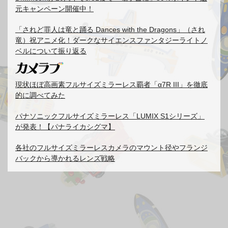
元キャンペーン開催中！
「されど罪人は竜と踊る Dances with the Dragons」（され
竜）祝アニメ化！ダークなサイエンスファンタジーライトノ
ベルについて振り返る
現状ほぼ高画素フルサイズミラーレス覇者「α7R III」を徹底
的に調べてみた
パナソニックフルサイズミラーレス「LUMIX S1シリーズ」
が発表！【パナライカシグマ】
各社のフルサイズミラーレスカメラのマウント径やフランジ
バックから導かれるレンズ戦略