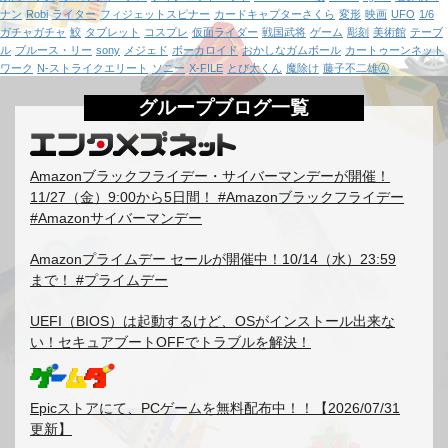
ナン
Robi
ライター
フィジェットスピナー
カードキャプターさくら
変形
映画
UFO
1/6
ガチャガチャ
鮫
タブレット
コスプレ
仮面ライダー
戦国武将
ゲーム
彫刻
美術館
テーブ
ル
ブルース・リー
sony
メジェド
ボーカロイド
おかしなガムボール
カートゥーンネット
ワーク
N-ストライクエリート
ソニー
X-FILE
とび太くん
魔除け
藤子不二雄Ⓐ
グループブログ一覧
Amazonブラックフライデー・サイバーマンデーが開催！
11/27（金）9:00から5日間！ #Amazonブラックフライデー
#Amazonサイバーマンデー
Amazonプライムデー セールが開催中！10/14（水）23:59
まで！ #プライムデー
UEFI（BIOS）は起動するけど、OSがインストール出来な
い！セキュアブートOFFでトラブルを解決！
Epicストアにて、PCゲームを無料配布中！！【2026/07/31
更新】