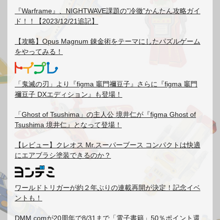
『Warframe』、NIGHTWAVE課題の”冷徹”かんたん攻略ガイ
ド！！【2023/12/21追記】
【攻略】Opus Magnum 錬金術をテーマにしたパズルゲーム
をやってみる！
「鬼滅の刃」より『figma 竈門禰豆子』さらに『figma 竈門
禰豆子 DXエディション』も登場！
「Ghost of Tsushima」の主人公 境井仁が『figma Ghost of
Tsushima 境井仁』となって登場！
【レビュー】クレオス Mr.スーパーブース コンパクトは快適
にエアブラシ塗装できるのか？
ワールドトリガーが約２年ぶりの連載再開が決定！記念イベ
ントも！
DMM.comが20周年で8/31まで「電子書籍」50％ポイント還