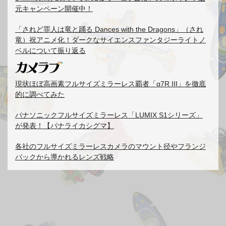
元キャンペーン開催中！
「されど罪人は竜と踊る Dances with the Dragons」（され
竜）祝アニメ化！ダークなサイエンスファンタジーライトノ
ベルについて振り返る
現状ほぼ高画素フルサイズミラーレス覇者「α7R III」を徹底
的に調べてみた
パナソニックフルサイズミラーレス「LUMIX S1シリーズ」
が発表！【パナライカシグマ】
各社のフルサイズミラーレスカメラのマウント径やフランジ
バックから導かれるレンズ戦略