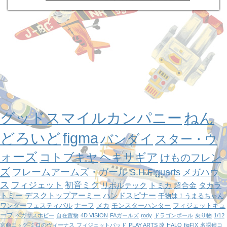
グッドスマイルカンパニー
ねん
どろいど
figma
バンダイ
スター・ウ
ォーズ
コトブキヤ
ヘキサギア
けものフレン
ズ
フレームアームズ・ガール
S.H.Figuarts
メガハウ
ス
フィジェット
初音ミク
リボルテック
トミカ
超合金
タカラ
トミー
デスクトップアーミー
ハンドスピナー
干物妹！うまるちゃん
ワンダーフェスティバル
ナーフ
メカ
モンスターハンター
フィジェットキュ
ーブ
ペガサスホビー
自在置物
4D VISION
FAガールズ
rody
ドラゴンボール
乗り物
1/12
京商エッグ
ミロのヴィーナス
フィジェットパッド
PLAY ARTS 改
HALO
figFIX
名探偵コ