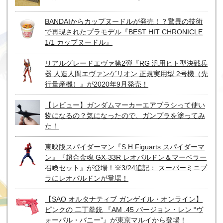
BANDAIからカップヌードルが発売！？驚異の技術
で再現されたプラモデル『BEST HIT CHRONICLE
1/1 カップヌードル』
リアルグレードエヴァ第2弾『RG 汎用ヒト型決戦兵
器 人造人間エヴァンゲリオン 正規実用型 2号機（先
行量産機）』が2020年9月発売！
【レビュー】ガンダムマーカーエアブラシって使い
物になるの？気になったので、ガンプラを塗ってみ
た！
東映版スパイダーマン『S.H.Figuarts スパイダーマ
ン』『超合金魂 GX-33R レオパルドン＆マーベラー
召喚セット』が登場！※3/24追記： スーパーミニプ
ラにレオパルドンが登場！
【SAO オルタナティブ ガンゲイル・オンライン】
ピンクの 二丁拳銃 『AM .45 バージョン・レン “ヴ
ォーパル・バニー”』が東京マルイから登場！